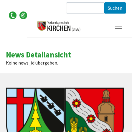
Zum Hauptinhalt springen
Suchformular
News Detailansicht
Keine news_id übergeben.