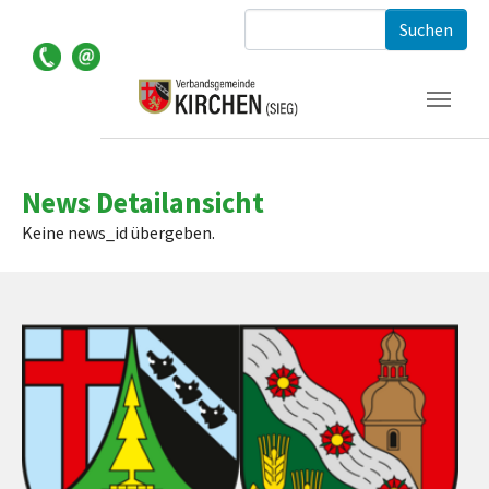
Zum Hauptinhalt springen
Suchformular
News Detailansicht
Keine news_id übergeben.