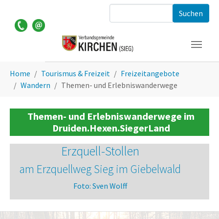
Zum Hauptinhalt springen
Suchformular
Sie sind hier:
Home
Tourismus & Freizeit
Freizeitangebote
Wandern
Themen- und Erlebniswanderwege
Themen- und Erlebniswanderwege im
Druiden.Hexen.SiegerLand
Erzquell-Stollen
am Erzquellweg Sieg im Giebelwald
Foto: Sven Wolff