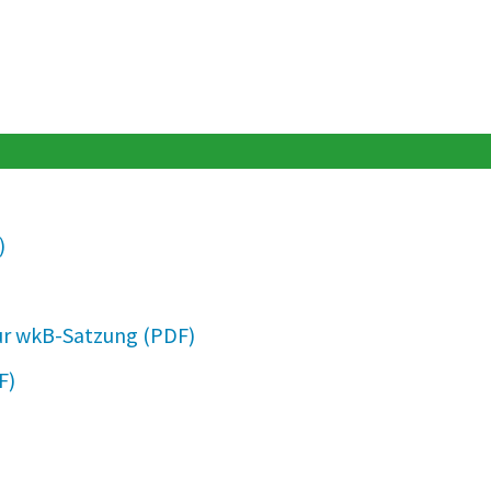
2 MB
4 MB
zur wkB-Satzung
265 KB
2 MB