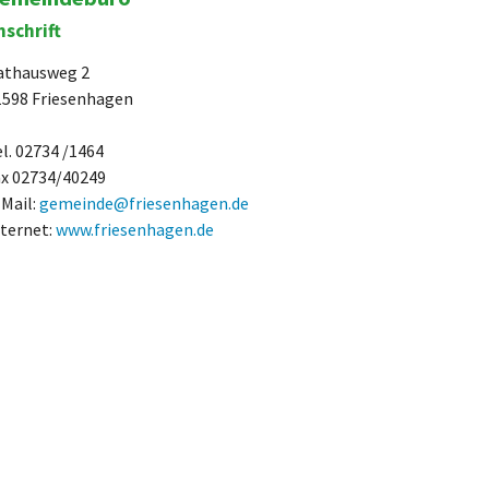
nschrift
athausweg 2
1598 Friesenhagen
l. 02734 /1464
ax 02734/40249
-Mail:
gemeinde@friesenhagen.de
nternet:
www.friesenhagen.de