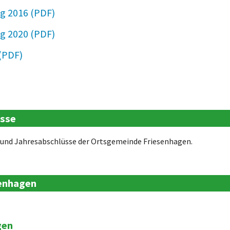
g 2016
250 KB
g 2020
269 KB
91 KB
KB
üsse
e und Jahresabschlüsse der Ortsgemeinde Friesenhagen.
senhagen
gen