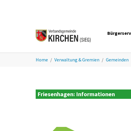
Zum Hauptinhalt springen
Bürgerserv
Sie sind hier:
Home
Verwaltung & Gremien
Gemeinden
Friesenhagen: Informationen