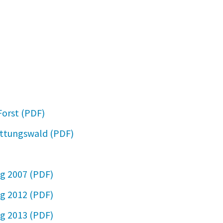
2 KB
327 KB
234 KB
822 KB
Forst
117 KB
attungswald
209 KB
22 KB
g 2007
230 KB
g 2012
134 KB
g 2013
172 KB