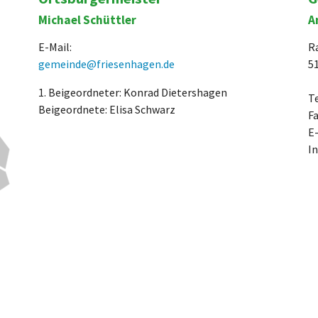
Michael Schüttler
A
E-Mail:
R
gemeinde@friesenhagen.de
5
1. Beigeordneter: Konrad Dietershagen
Te
Beigeordnete: Elisa Schwarz
F
E
I