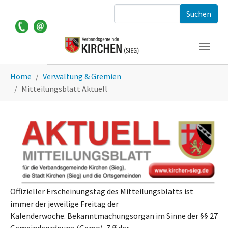
Zum Hauptinhalt springen
Suchformular
Sie sind hier:
Home
Verwaltung & Gremien
Mitteilungsblatt Aktuell
Offizieller Erscheinungstag des Mitteilungsblatts ist
immer der jeweilige Freitag der
Kalenderwoche. Bekanntmachungsorgan im Sinne der §§ 27
Gemeindeordnung (Gemo), 7 ff der