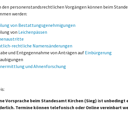
 den personenstandsrechtlichen Vorgängen können beim Stand
mmen werden:
ilung von Bestattungsgenehmigungen
eilung von
Leichenpässen
henaustritte
ntlich-rechtliche Namensänderungen
gabe und Entgegennahme von Anträgen auf
Einbürgerung
laubigungen
nermittlung und Ahnenforschung
is:
ine Vorsprache beim Standesamt Kirchen (Sieg) ist unbedingt
derlich. Termine können telefonisch oder Online vereinbart w