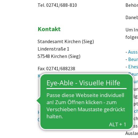
Tel. 02741/688-810
Behör
Daneb
Kontakt
Um In
folgen
Standesamt Kirchen (Sieg)
Lindenstraße 1
-
Auss
57548 Kirchen (Sieg)
-
Beur
-
Ehes
Fax: 02741/688238
-
Beur
Kontakt per E-Mail
-
Beur
- Beu
- Fol
Terminvergabe Online
Adopt
-
Nac
Hier können Sie Ihren Termin
gleic
Online buchen.
- Aus
Ausla