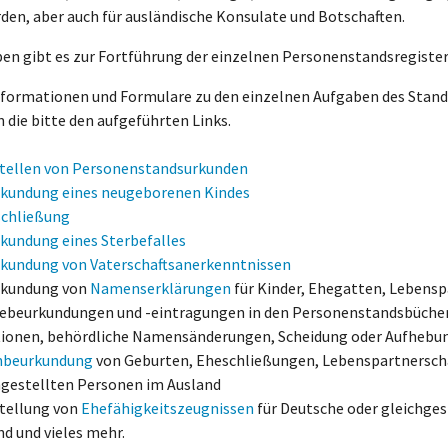
den, aber auch für ausländische Konsulate und Botschaften.
en gibt es zur Fortführung der einzelnen Personenstandsregister 
formationen und Formulare zu den einzelnen Aufgaben des Stande
 die bitte den aufgeführten Links.
tellen von Personenstandsurkunden
kundung eines neugeborenen Kindes
chließung
kundung eines Sterbefalles
kundung von Vaterschaftsanerkenntnissen
rkundung von
Namenserklärungen
für Kinder, Ehegatten, Lebensp
gebeurkundungen und -eintragungen in den Personenstandsbüchern b
ionen, behördliche Namensänderungen, Scheidung oder Aufhebun
hbeurkundung
von Geburten, Eheschließungen, Lebenspartnerscha
hgestellten Personen im Ausland
stellung von
Ehefähigkeitszeugnissen
für Deutsche oder gleichge
nd und vieles mehr.