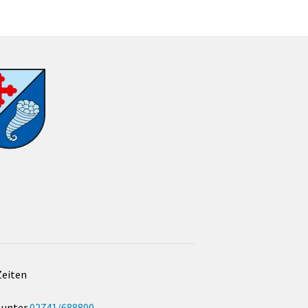
Zeiten
 unter
02741/688800