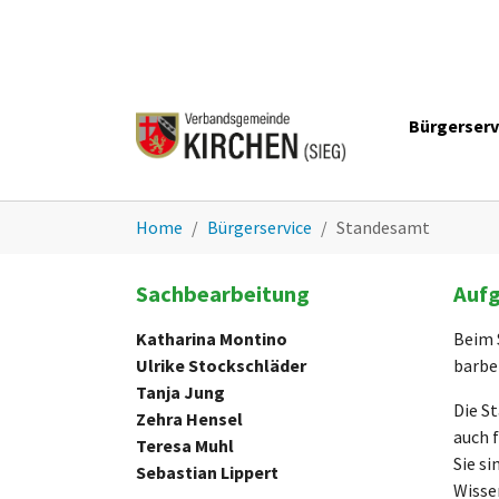
Zum Hauptinhalt springen
Bürgerserv
Sie sind hier:
Home
Bürgerservice
Standesamt
Sachbearbeitung
Auf
Katharina Montino
Beim 
Ulrike Stockschläder
barbe
Tanja Jung
Die S
Zehra Hensel
auch 
Teresa Muhl
Sie s
Sebastian Lippert
Wisse