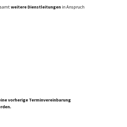
esamt
weitere Dienstleitungen
in Anspruch
 eine vorherige Terminvereinbarung
erden.