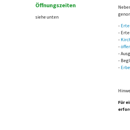
Öffnungszeiten
Neben
geno
siehe unten
-
Erte
- Ert
-
Kirc
-
öffe
- Aus
- Beg
-
Erbe
Hinwe
Für e
erfor